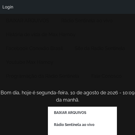
Login
BAIXAR ARQUIVOS
Rádio Sentinela ao vivo
História de vida de Max Hamoy
Facebook Conexão Brasil
Site da Radio Sentinela
Youtube Max Hamoy
Programação da Rádio Sentinela
Fale Conosco
Bom dia, hoje é segunda-feira, 10 de agosto de 2026 - 10:09
da manhã.
BAIXAR ARQUIVOS
Rádio Sentinela ao vivo