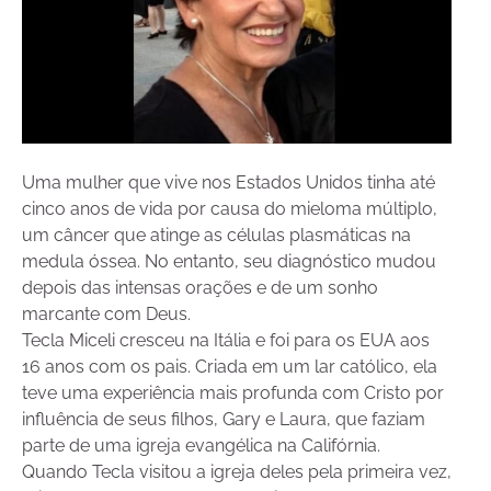
Uma mulher que vive nos Estados Unidos tinha até
cinco anos de vida por causa do mieloma múltiplo,
um câncer que atinge as células plasmáticas na
medula óssea. No entanto, seu diagnóstico mudou
depois das intensas orações e de um sonho
marcante com Deus.
Tecla Miceli cresceu na Itália e foi para os EUA aos
16 anos com os pais. Criada em um lar católico, ela
teve uma experiência mais profunda com Cristo por
influência de seus filhos, Gary e Laura, que faziam
parte de uma igreja evangélica na Califórnia.
Quando Tecla visitou a igreja deles pela primeira vez,