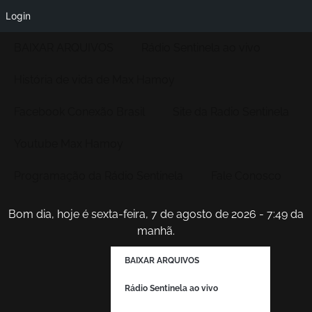
Login
BAIXAR ARQUIVOS
Rádio Sentinela ao vivo
História de vida de Max Hamoy
Facebook Conexão Brasil
Site da Radio Sentinela
Youtube Max Hamoy
Programação da Rádio Sentinela
Fale Conosco
Bom dia, hoje é sexta-feira, 7 de agosto de 2026 - 7:49 da
manhã.
BAIXAR ARQUIVOS
Rádio Sentinela ao vivo