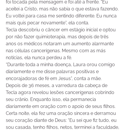
foi tocada pela mensagem e foi até a frente. “Eu
aceitei a Cristo, mas não sabia o que estava fazendo.
Eu voltei para casa me sentindo diferente. Eu nunca
mais quis pecar novamente”, ela conta.
Tecla descobriu o câncer em estágio inicial e optou
por não fazer quimioterapia, mas depois de três
anos os médicos notaram um aumento alarmante
nas células cancerígenas. Mesmo com as más
notícias, ela nunca perdeu a fé.
“Durante toda a minha doença, Laura orou comigo
diariamente e me disse palavras positivas e
encorajadoras de fé em Jesus”, conta a mãe.
Depois de 36 meses, a varredura da cabeça de
Tecla agora revelou lesões cancerígenas cobrindo
seu crânio. Enquanto isso, ela permanecia
diariamente em oração com o apoio de seus filhos.
Certa noite, ela fez uma oração sincera e derramou
seu coração diante de Deus: “Eu sei que fiz tudo, eu
sou casada, tenho filhos, netos, terminei a faculdade,