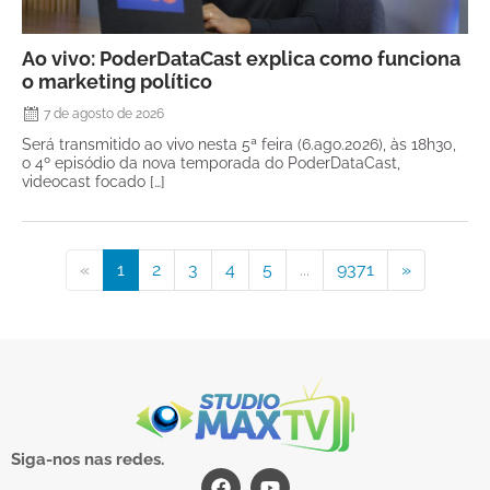
Ao vivo: PoderDataCast explica como funciona
o marketing político
7 de agosto de 2026
Será transmitido ao vivo nesta 5ª feira (6.ago.2026), às 18h30,
o 4º episódio da nova temporada do PoderDataCast,
videocast focado […]
«
1
2
3
4
5
...
9371
»
Siga-nos nas redes.