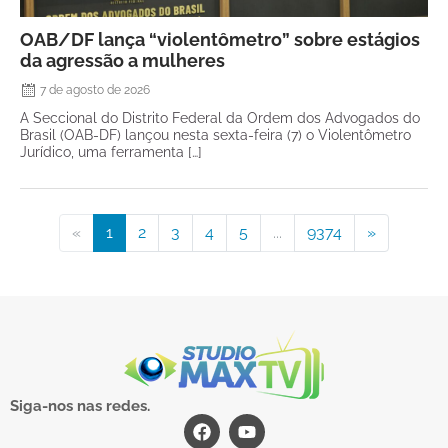
OAB/DF lança “violentômetro” sobre estágios
da agressão a mulheres
7 de agosto de 2026
A Seccional do Distrito Federal da Ordem dos Advogados do
Brasil (OAB-DF) lançou nesta sexta-feira (7) o Violentômetro
Jurídico, uma ferramenta […]
«
1
2
3
4
5
...
9374
»
Siga-nos nas redes.