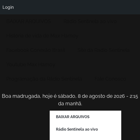
Login
BAIXAR ARQUIVOS
Rádio Sentinela ao vivo
História de vida de Max Hamoy
Facebook Conexão Brasil
Site da Radio Sentinela
Youtube Max Hamoy
Programação da Rádio Sentinela
Fale Conosco
Boa madrugada, hoje é sábado, 8 de agosto de 2026 - 2:15
da manhã.
BAIXAR ARQUIVOS
Rádio Sentinela ao vivo