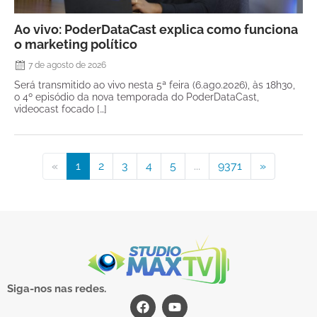
Ao vivo: PoderDataCast explica como funciona
o marketing político
7 de agosto de 2026
Será transmitido ao vivo nesta 5ª feira (6.ago.2026), às 18h30,
o 4º episódio da nova temporada do PoderDataCast,
videocast focado […]
«
1
2
3
4
5
...
9371
»
Siga-nos nas redes.