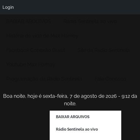
Login
BAIXAR ARQUIVOS
Rádio Sentinela ao vivo
História de vida de Max Hamoy
Facebook Conexão Brasil
Site da Radio Sentinela
Youtube Max Hamoy
Programação da Rádio Sentinela
Fale Conosco
Boa noite, hoje é sexta-feira, 7 de agosto de 2026 - 9:12 da
noite.
BAIXAR ARQUIVOS
Rádio Sentinela ao vivo