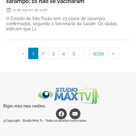
sarampo; 16 não se vacinaram
10 de agosto de 2026
O Estado de São Paulo tem 23 casos de sarampo
confirmados, segundo a Secretaria da Saúde. Os dados
indicam que […]
«
1
2
3
4
5
...
9395
»
Siga-nos nas redes.
@Copyright - Studio MAx Tv - Todos os direitos reservados.