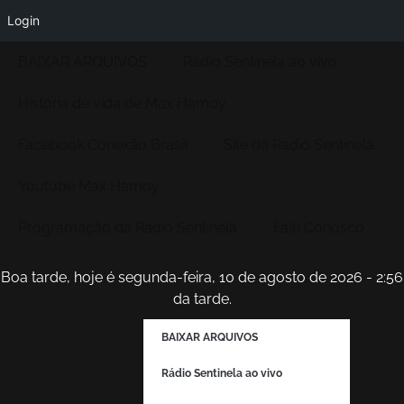
Login
BAIXAR ARQUIVOS
Rádio Sentinela ao vivo
História de vida de Max Hamoy
Facebook Conexão Brasil
Site da Radio Sentinela
Youtube Max Hamoy
Programação da Rádio Sentinela
Fale Conosco
Boa tarde, hoje é segunda-feira, 10 de agosto de 2026 - 2:56
da tarde.
BAIXAR ARQUIVOS
Rádio Sentinela ao vivo