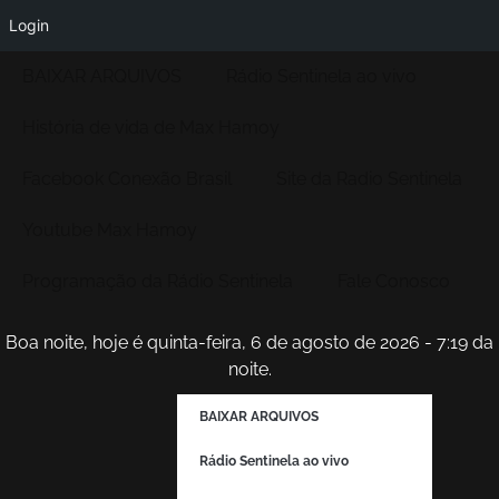
Login
BAIXAR ARQUIVOS
Rádio Sentinela ao vivo
História de vida de Max Hamoy
Facebook Conexão Brasil
Site da Radio Sentinela
Youtube Max Hamoy
Programação da Rádio Sentinela
Fale Conosco
Boa noite, hoje é quinta-feira, 6 de agosto de 2026 - 7:19 da
noite.
BAIXAR ARQUIVOS
Rádio Sentinela ao vivo