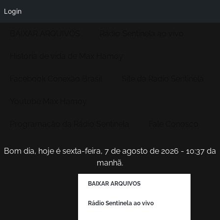
Login
BAIXAR ARQUIVOS
Rádio Sentinela ao vivo
História de vida de Max Hamoy
Facebook Conexão Brasil
Site da Radio Sentinela
Youtube Max Hamoy
Programação da Rádio Sentinela
Fale Conosco
Bom dia, hoje é sexta-feira, 7 de agosto de 2026 - 10:37 da
manhã.
BAIXAR ARQUIVOS
Rádio Sentinela ao vivo