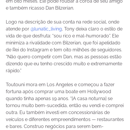
em oito meses. Ele pode roubar a coroa de seu amigo
e também ricasso Dan Bilzerian.
Logo na descrição de sua conta na rede social, onde
atende por
@lunatic_living
, Tony deixa claro o estilo de
vida de que desfruta: “sou rico e mal-humorado”. Ele
minimiza a rivalidade com Bilzerian, que foi apelidado
de Rei do Instagram e tem oito milhões de seguidores.
“Não quero competir com Dan, mas as pessoas estão
dizendo que eu tenho crescido muito e extremamente
rápido.”
Toutouni mora em Los Angeles e começou a fazer
fortuna após comprar uma boate em Hollywood
quando tinha apenas 19 anos. “[A casa noturna] se
tornou muito bem-sucedida, então eu vendi e comprei
outra. Eu também investi em concessionárias de
veículos e diferentes empreendimentos — restaurantes
e bares. Construo negócios para serem bem-