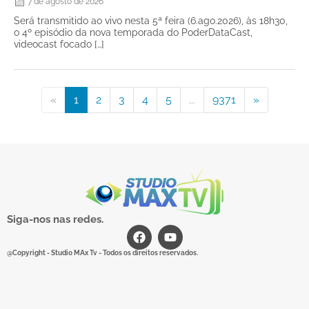
7 de agosto de 2026
Será transmitido ao vivo nesta 5ª feira (6.ago.2026), às 18h30,
o 4º episódio da nova temporada do PoderDataCast,
videocast focado […]
«
1
2
3
4
5
...
9371
»
Siga-nos nas redes.
@Copyright - Studio MAx Tv - Todos os direitos reservados.