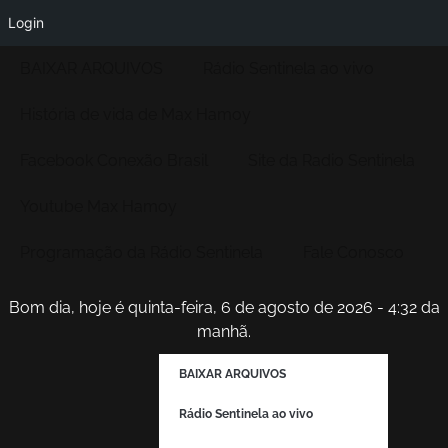
Login
BAIXAR ARQUIVOS
Rádio Sentinela ao vivo
História de vida de Max Hamoy
Facebook Conexão Brasil
Site da Radio Sentinela
Youtube Max Hamoy
Programação da Rádio Sentinela
Fale Conosco
Bom dia, hoje é quinta-feira, 6 de agosto de 2026 - 4:32 da
manhã.
BAIXAR ARQUIVOS
Rádio Sentinela ao vivo