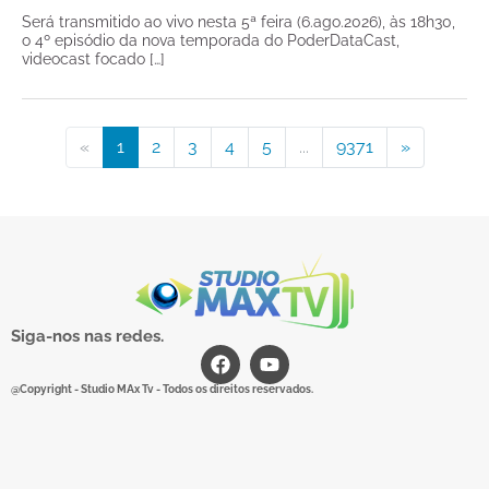
Será transmitido ao vivo nesta 5ª feira (6.ago.2026), às 18h30,
o 4º episódio da nova temporada do PoderDataCast,
videocast focado […]
«
1
2
3
4
5
...
9371
»
Siga-nos nas redes.
@Copyright - Studio MAx Tv - Todos os direitos reservados.