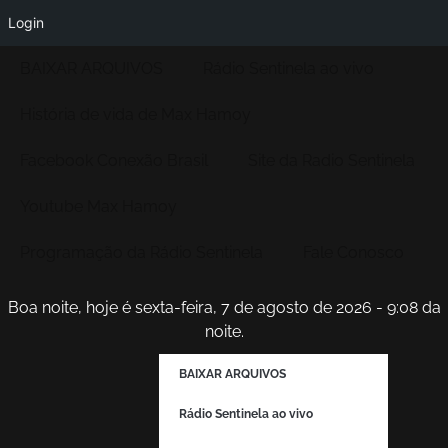
Login
BAIXAR ARQUIVOS
Rádio Sentinela ao vivo
História de vida de Max Hamoy
Facebook Conexão Brasil
Site da Radio Sentinela
Youtube Max Hamoy
Programação da Rádio Sentinela
Fale Conosco
Boa noite, hoje é sexta-feira, 7 de agosto de 2026 - 9:08 da
noite.
BAIXAR ARQUIVOS
Rádio Sentinela ao vivo