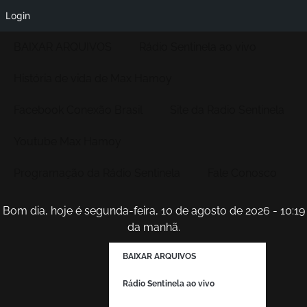
Login
BAIXAR ARQUIVOS
Rádio Sentinela ao vivo
História de vida de Max Hamoy
Facebook Conexão Brasil
Site da Radio Sentinela
Youtube Max Hamoy
Programação da Rádio Sentinela
Fale Conosco
Bom dia, hoje é segunda-feira, 10 de agosto de 2026 - 10:19
da manhã.
BAIXAR ARQUIVOS
Rádio Sentinela ao vivo