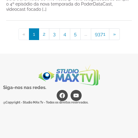
o 4º episódio da nova temporada do PoderDataCast,
videocast focado […]
«
1
2
3
4
5
...
9371
»
Siga-nos nas redes.
@Copyright - Studio MAx Tv - Todos os direitos reservados.