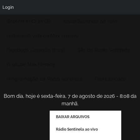
Login
BAIXAR ARQUIVOS
Rádio Sentinela ao vivo
História de vida de Max Hamoy
Facebook Conexão Brasil
Site da Radio Sentinela
Youtube Max Hamoy
Programação da Rádio Sentinela
Fale Conosco
Bom dia, hoje é sexta-feira, 7 de agosto de 2026 - 8:08 da
manhã.
BAIXAR ARQUIVOS
Rádio Sentinela ao vivo