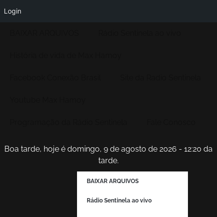
Login
BAIXAR ARQUIVOS
Rádio Sentinela ao vivo
História de vida de Max Hamoy
Facebook Conexão Brasil
Site da Radio Sentinela
Youtube Max Hamoy
Programação da Rádio Sentinela
Fale Conosco
Boa tarde, hoje é domingo, 9 de agosto de 2026 - 12:20 da
tarde.
BAIXAR ARQUIVOS
Rádio Sentinela ao vivo