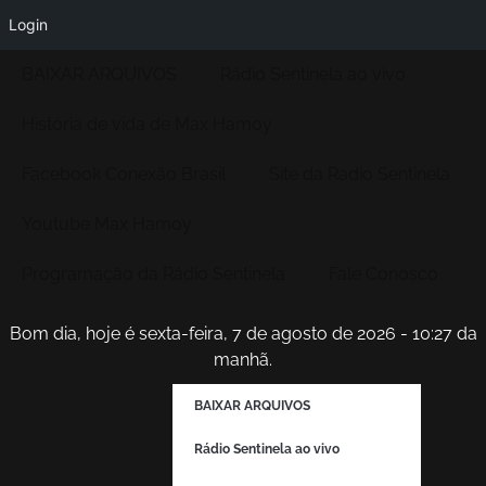
Login
BAIXAR ARQUIVOS
Rádio Sentinela ao vivo
História de vida de Max Hamoy
Facebook Conexão Brasil
Site da Radio Sentinela
Youtube Max Hamoy
Programação da Rádio Sentinela
Fale Conosco
Bom dia, hoje é sexta-feira, 7 de agosto de 2026 - 10:27 da
manhã.
BAIXAR ARQUIVOS
Rádio Sentinela ao vivo