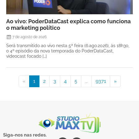
Ao vivo: PoderDataCast explica como funciona
o marketing político
7 de agosto de 2026
Será transmitido ao vivo nesta 5ª feira (6.ago.2026), às 18h30,
o 4º episódio da nova temporada do PoderDataCast,
videocast focado […]
«
1
2
3
4
5
...
9371
»
Siga-nos nas redes.