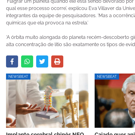
‘Flagrar um planeta quando ele está sendo devorado por
qual esse processo ocorre’, explicou Eva Villaver da Un
integrantes da equipe de pesquisadores. ‘Mas a ocorrência
químicas que ela provoca na estrela.’
‘A órbita muito alongada do planeta recém-descoberto gi
alta concentração de lítio são exatamente os tipos de evi
NEWSBEAT
NEWSBEAT
Implante cerebral chinês NEO
Caiado quer ani