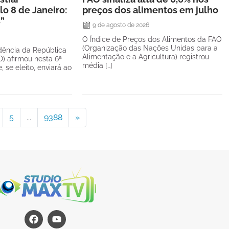
o 8 de Janeiro:
preços dos alimentos em julho
s”
9 de agosto de 2026
O Índice de Preços dos Alimentos da FAO
(Organização das Nações Unidas para a
dência da República
Alimentação e a Agricultura) registrou
) afirmou nesta 6ª
média […]
e, se eleito, enviará ao
5
...
9388
»