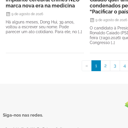
marca nova era na medicina
condenados pel
“Pacificar o paí
9 de agosto de 2026
9 de agosto de 2026
Há alguns meses, Dong Hui, 39 anos,
voltou a escrever seu nome. Pode
O candidato à Presi
parecer um ato cotidiano. Para ele, no […]
Ronaldo Caiado (PSD
feira (7.ago.2026) qu
Congresso […]
«
1
2
3
4
Siga-nos nas redes.