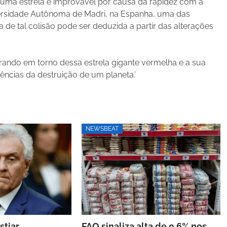
 uma estrela é improvável por causa da rapidez com a
iversidade Autônoma de Madri, na Espanha, uma das
 de tal colisão pode ser deduzida a partir das alterações
rando em torno dessa estrela gigante vermelha e a sua
dências da destruição de um planeta.’
NEWSBEAT
stiar
FAO sinaliza alta de 0,6% nos