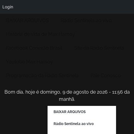
Login
BAIXAR ARQUIVOS
Rádio Sentinela ao vivo
História de vida de Max Hamoy
Facebook Conexão Brasil
Site da Radio Sentinela
Youtube Max Hamoy
Programação da Rádio Sentinela
Fale Conosco
Bom dia, hoje é domingo, 9 de agosto de 2026 - 11:56 da
manhã.
BAIXAR ARQUIVOS
Rádio Sentinela ao vivo