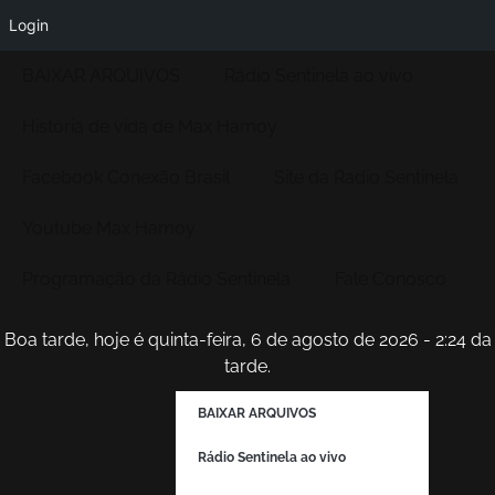
Login
BAIXAR ARQUIVOS
Rádio Sentinela ao vivo
História de vida de Max Hamoy
Facebook Conexão Brasil
Site da Radio Sentinela
Youtube Max Hamoy
Programação da Rádio Sentinela
Fale Conosco
Boa tarde, hoje é quinta-feira, 6 de agosto de 2026 - 2:24 da
tarde.
BAIXAR ARQUIVOS
Rádio Sentinela ao vivo