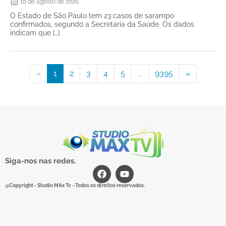
10 de agosto de 2026
O Estado de São Paulo tem 23 casos de sarampo
confirmados, segundo a Secretaria da Saúde. Os dados
indicam que […]
«
1
2
3
4
5
...
9395
»
Siga-nos nas redes.
@Copyright - Studio MAx Tv - Todos os direitos reservados.