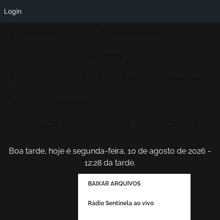
Login
BAIXAR ARQUIVOS
Rádio Sentinela ao vivo
História de vida de Max Hamoy
Facebook Conexão Brasil
Site da Radio Sentinela
Youtube Max Hamoy
Programação da Rádio Sentinela
Fale Conosco
Boa tarde, hoje é segunda-feira, 10 de agosto de 2026 -
12:28 da tarde.
BAIXAR ARQUIVOS
Rádio Sentinela ao vivo