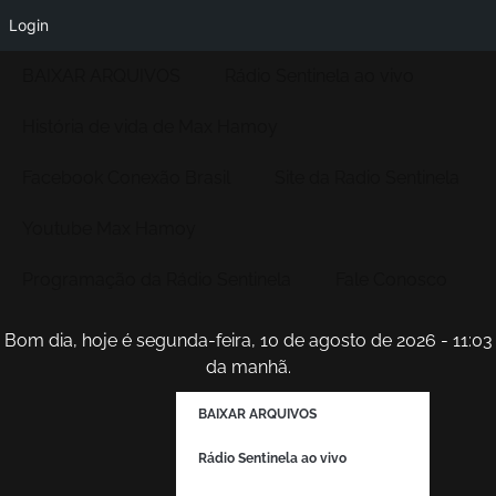
Login
BAIXAR ARQUIVOS
Rádio Sentinela ao vivo
História de vida de Max Hamoy
Facebook Conexão Brasil
Site da Radio Sentinela
Youtube Max Hamoy
Programação da Rádio Sentinela
Fale Conosco
Bom dia, hoje é segunda-feira, 10 de agosto de 2026 - 11:03
da manhã.
BAIXAR ARQUIVOS
Rádio Sentinela ao vivo