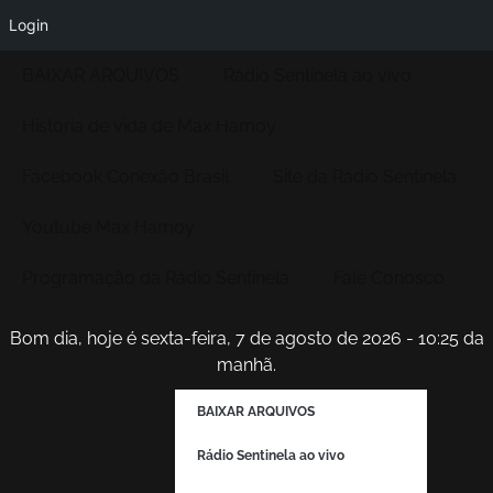
Login
BAIXAR ARQUIVOS
Rádio Sentinela ao vivo
História de vida de Max Hamoy
Facebook Conexão Brasil
Site da Radio Sentinela
Youtube Max Hamoy
Programação da Rádio Sentinela
Fale Conosco
Bom dia, hoje é sexta-feira, 7 de agosto de 2026 - 10:25 da
manhã.
BAIXAR ARQUIVOS
Rádio Sentinela ao vivo