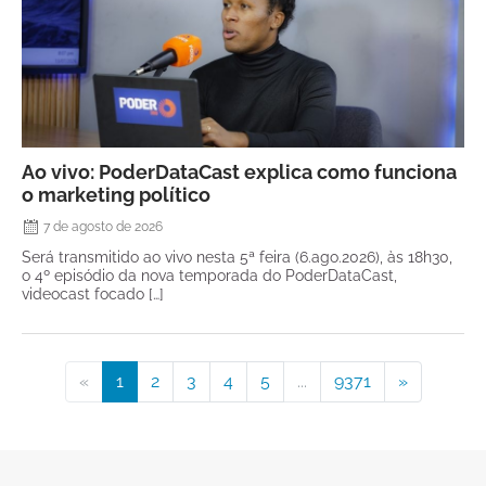
Ao vivo: PoderDataCast explica como funciona
o marketing político
7 de agosto de 2026
Será transmitido ao vivo nesta 5ª feira (6.ago.2026), às 18h30,
o 4º episódio da nova temporada do PoderDataCast,
videocast focado […]
«
1
2
3
4
5
...
9371
»