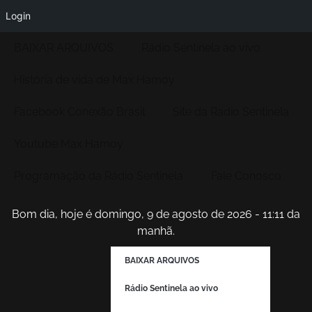
Login
BAIXAR ARQUIVOS
Rádio Sentinela ao vivo
História de vida de Max Hamoy
Facebook Conexão Brasil
Site da Radio Sentinela
Youtube Max Hamoy
Programação da Rádio Sentinela
Fale Conosco
Bom dia, hoje é domingo, 9 de agosto de 2026 - 11:11 da
manhã.
BAIXAR ARQUIVOS
Rádio Sentinela ao vivo