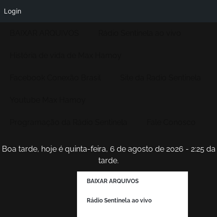
Login
BAIXAR ARQUIVOS
Rádio Sentinela ao vivo
História de vida de Max Hamoy
Facebook Conexão Brasil
Site da Radio Sentinela
Youtube Max Hamoy
Programação da Rádio Sentinela
Fale Conosco
Boa tarde, hoje é quinta-feira, 6 de agosto de 2026 - 2:25 da
tarde.
BAIXAR ARQUIVOS
Rádio Sentinela ao vivo