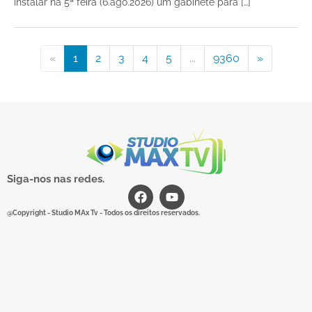
instalar na 5ª feira (6.ago.2026) um gabinete para […]
«
1
2
3
4
5
...
9360
»
Siga-nos nas redes.
@Copyright - Studio MAx Tv - Todos os direitos reservados.