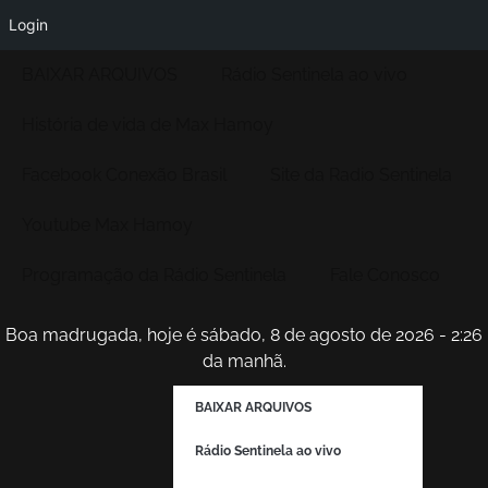
Login
BAIXAR ARQUIVOS
Rádio Sentinela ao vivo
História de vida de Max Hamoy
Facebook Conexão Brasil
Site da Radio Sentinela
Youtube Max Hamoy
Programação da Rádio Sentinela
Fale Conosco
Boa madrugada, hoje é sábado, 8 de agosto de 2026 - 2:26
da manhã.
BAIXAR ARQUIVOS
Rádio Sentinela ao vivo