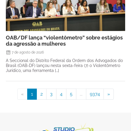
OAB/DF lança “violentômetro” sobre estágios
da agressão a mulheres
7 de agosto de 2026
A Seccional do Distrito Federal da Ordem dos Advogados do
Brasil (OAB-DF) lançou nesta sexta-feira (7) o Violentômetro
Jurídico, uma ferramenta […]
«
1
2
3
4
5
...
9374
»