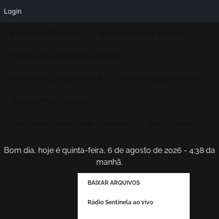
Login
BAIXAR ARQUIVOS
Rádio Sentinela ao vivo
História de vida de Max Hamoy
Facebook Conexão Brasil
Site da Radio Sentinela
Youtube Max Hamoy
Programação da Rádio Sentinela
Fale Conosco
Bom dia, hoje é quinta-feira, 6 de agosto de 2026 - 4:38 da
manhã.
BAIXAR ARQUIVOS
Rádio Sentinela ao vivo