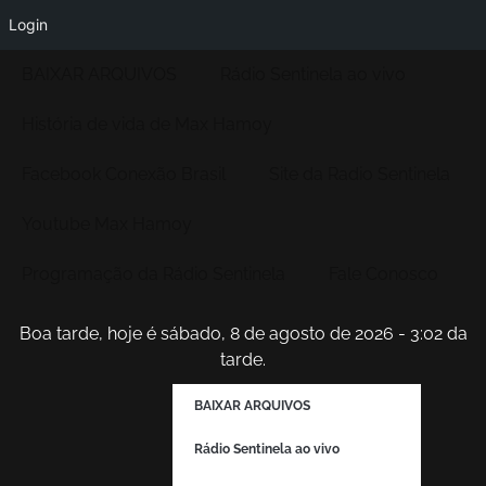
Login
BAIXAR ARQUIVOS
Rádio Sentinela ao vivo
História de vida de Max Hamoy
Facebook Conexão Brasil
Site da Radio Sentinela
Youtube Max Hamoy
Programação da Rádio Sentinela
Fale Conosco
Boa tarde, hoje é sábado, 8 de agosto de 2026 - 3:02 da
tarde.
BAIXAR ARQUIVOS
Rádio Sentinela ao vivo