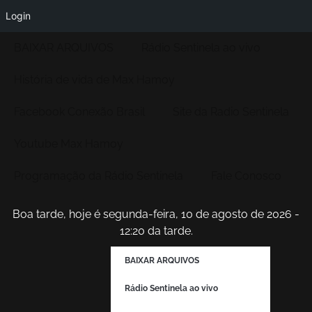
Login
BAIXAR ARQUIVOS
Rádio Sentinela ao vivo
História de vida de Max Hamoy
Facebook Conexão Brasil
Site da Radio Sentinela
Youtube Max Hamoy
Programação da Rádio Sentinela
Fale Conosco
Boa tarde, hoje é segunda-feira, 10 de agosto de 2026 -
12:20 da tarde.
BAIXAR ARQUIVOS
Rádio Sentinela ao vivo