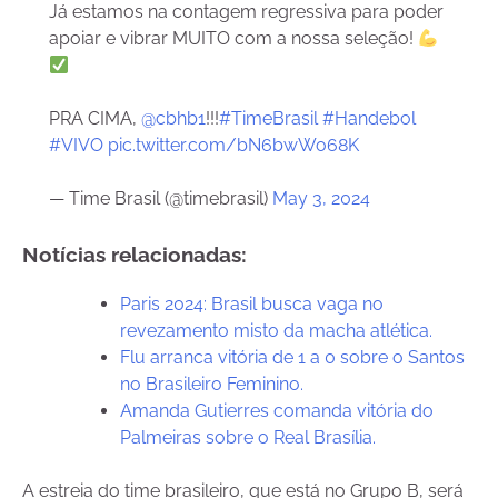
Já estamos na contagem regressiva para poder
apoiar e vibrar MUITO com a nossa seleção!
PRA CIMA,
@cbhb1
!!!
#TimeBrasil
#Handebol
#VIVO
pic.twitter.com/bN6bwWo68K
— Time Brasil (@timebrasil)
May 3, 2024
Notícias relacionadas:
Paris 2024: Brasil busca vaga no
revezamento misto da macha atlética.
Flu arranca vitória de 1 a 0 sobre o Santos
no Brasileiro Feminino.
Amanda Gutierres comanda vitória do
Palmeiras sobre o Real Brasília.
A estreia do time brasileiro, que está no Grupo B, será