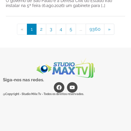
O governo de São Paulo e a Defesa Civil do Estado irão
instalar na 5ª feira (6.ago.2026) um gabinete para […]
«
1
2
3
4
5
...
9360
»
Siga-nos nas redes.
@Copyright - Studio MAx Tv - Todos os direitos reservados.