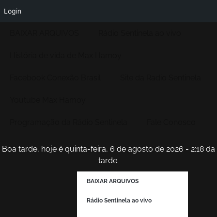
Login
BAIXAR ARQUIVOS
Rádio Sentinela ao vivo
História de vida de Max Hamoy
Facebook Conexão Brasil
Site da Radio Sentinela
Youtube Max Hamoy
Programação da Rádio Sentinela
Fale Conosco
Boa tarde, hoje é quinta-feira, 6 de agosto de 2026 - 2:18 da
tarde.
BAIXAR ARQUIVOS
Rádio Sentinela ao vivo