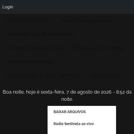
Login
BAIXAR ARQUIVOS
Rádio Sentinela ao vivo
História de vida de Max Hamoy
Facebook Conexão Brasil
Site da Radio Sentinela
Youtube Max Hamoy
Programação da Rádio Sentinela
Fale Conosco
Boa noite, hoje é sexta-feira, 7 de agosto de 2026 - 8:52 da
noite.
BAIXAR ARQUIVOS
Rádio Sentinela ao vivo