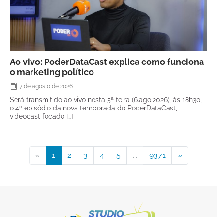
Ao vivo: PoderDataCast explica como funciona
o marketing político
7 de agosto de 2026
Será transmitido ao vivo nesta 5ª feira (6.ago.2026), às 18h30,
o 4º episódio da nova temporada do PoderDataCast,
videocast focado […]
«
1
2
3
4
5
...
9371
»