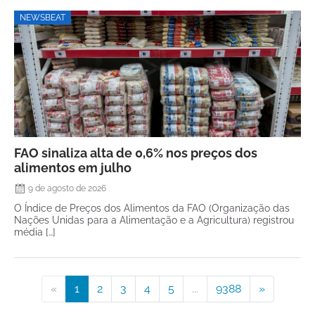
NEWSBEAT
FAO sinaliza alta de 0,6% nos preços dos
alimentos em julho
9 de agosto de 2026
O Índice de Preços dos Alimentos da FAO (Organização das
Nações Unidas para a Alimentação e a Agricultura) registrou
média […]
«
1
2
3
4
5
...
9388
»