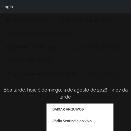
Login
BAIXAR ARQUIVOS
Rádio Sentinela ao vivo
História de vida de Max Hamoy
Facebook Conexão Brasil
Site da Radio Sentinela
Youtube Max Hamoy
Programação da Rádio Sentinela
Fale Conosco
Boa tarde, hoje é domingo, 9 de agosto de 2026 - 4:07 da
tarde.
BAIXAR ARQUIVOS
Rádio Sentinela ao vivo