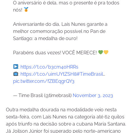
O aniversário é dela, mas o presente é pra todos
nós!
Aniversariante do dia, Laís Nunes garante a
melhor comemoração possível no Pan de
Santiago: a medalha de ouro!
Parabéns duas vezes! VOCÊ MERECE!
:
https://t.co/b3cm40HRRs
:
https://t.co/uimUYtZSH8
#TimeBrasil
…
pic.twitter.com/fZBEqgrQY3
— Time Brasil (@timebrasil)
November 3, 2023
Outra medalha dourada na modalidade veio nesta
sexta-feira, com Laís Nunes na categoria até 62 quilos
após triunfo na decisão sobre a cubana Maria Santana.
Já Joilson Júnior foi superado pelo norte-americano