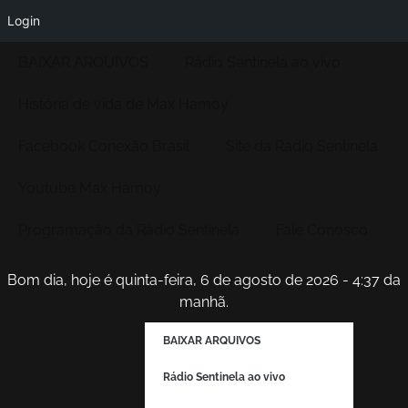
Login
BAIXAR ARQUIVOS
Rádio Sentinela ao vivo
História de vida de Max Hamoy
Facebook Conexão Brasil
Site da Radio Sentinela
Youtube Max Hamoy
Programação da Rádio Sentinela
Fale Conosco
Bom dia, hoje é quinta-feira, 6 de agosto de 2026 - 4:37 da
manhã.
BAIXAR ARQUIVOS
Rádio Sentinela ao vivo