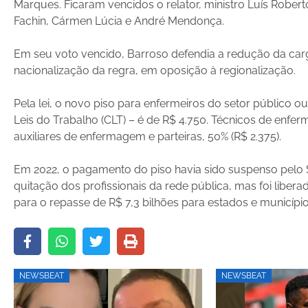
Marques. Ficaram vencidos o relator, ministro Luís Robe
Fachin, Cármen Lúcia e André Mendonça.
Em seu voto vencido, Barroso defendia a redução da car
nacionalização da regra, em oposição à regionalização.
Pela lei, o novo piso para enfermeiros do setor público 
Leis do Trabalho (CLT) – é de R$ 4.750. Técnicos de enfe
auxiliares de enfermagem e parteiras, 50% (R$ 2.375).
Em 2022, o pagamento do piso havia sido suspenso pelo ST
quitação dos profissionais da rede pública, mas foi liber
para o repasse de R$ 7,3 bilhões para estados e municíp
NEWSBEAT
NEWSBEAT