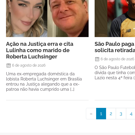
Ação na Justiça erra e cita
São Paulo paga 
Lulinha como marido de
solicita retirad
Roberta Luchsinger
6 de agosto de 2026
6 de agosto de 2026
O São Paulo Futebo
dívida que tinha com
Uma ex-empregada doméstica da
Lazio nesta 4ª feira 
lobista Roberta Luchsinger em Brasília
entrou na Justiça alegando que a ex-
patroa não havia cumprido uma […]
«
1
2
3
4