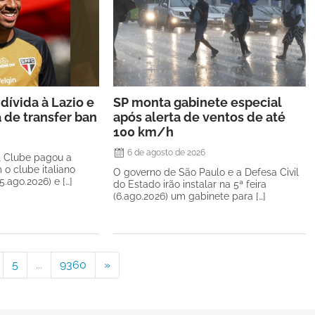
dívida à Lazio e
SP monta gabinete especial
a de transfer ban
após alerta de ventos de até
100 km/h
6 de agosto de 2026
l Clube pagou a
 o clube italiano
O governo de São Paulo e a Defesa Civil
(5.ago.2026) e […]
do Estado irão instalar na 5ª feira
(6.ago.2026) um gabinete para […]
5
...
9360
»