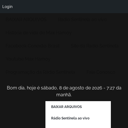
Login
BAIXAR ARQUIVOS
Rádio Sentinela ao vivo
História de vida de Max Hamoy
Facebook Conexão Brasil
Site da Radio Sentinela
Youtube Max Hamoy
Programação da Rádio Sentinela
Fale Conosco
Bom dia, hoje é sábado, 8 de agosto de 2026 - 7:27 da
manhã.
BAIXAR ARQUIVOS
Rádio Sentinela ao vivo