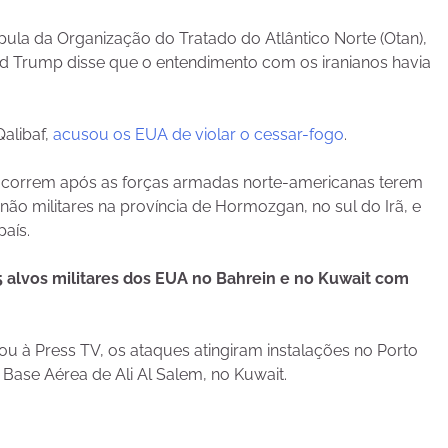
úpula da Organização do Tratado do Atlântico Norte (Otan),
ld Trump disse que o entendimento com os iranianos havia
alibaf,
acusou os EUA de violar o cessar-fogo
.
o ocorrem após as forças armadas norte-americanas terem
 não militares na província de Hormozgan, no sul do Irã, e
aís.
 alvos militares dos EUA no Bahrein e no Kuwait com
u à Press TV, os ataques atingiram instalações no Porto
 Base Aérea de Ali Al Salem, no Kuwait.