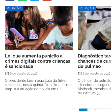
REDAÇÃO
REDAÇÃO
Lei que aumenta punição a
Diagnóstico ta
crimes digitais contra crianças
chances de cur
é sancionada
de pulmão
6 de agosto de 2026
6 de agosto de 2026
O presidente Luiz Inácio Lula da Silva
O câncer de pulmã
sancionou, nesta quinta-feira (6), a lei que
silenciosa, e segund
amplia a atuação da polícia em […]
Morbeck, membro do
do Instituto […]