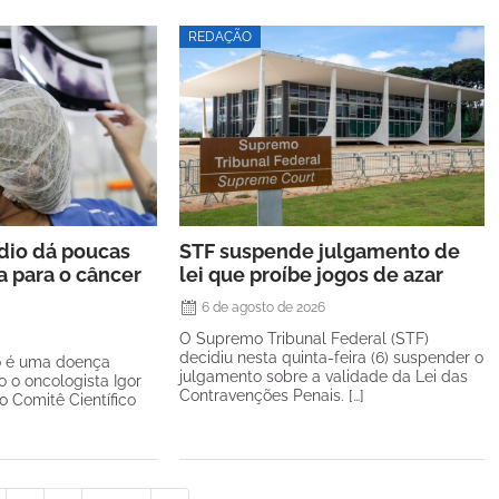
REDAÇÃO
rdio dá poucas
STF suspende julgamento de
a para o câncer
lei que proíbe jogos de azar
6 de agosto de 2026
O Supremo Tribunal Federal (STF)
decidiu nesta quinta-feira (6) suspender o
o é uma doença
julgamento sobre a validade da Lei das
o o oncologista Igor
Contravenções Penais. […]
 Comitê Científico