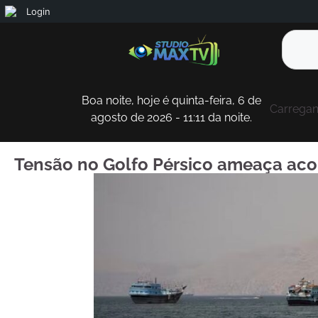
Login
Boa noite, hoje é quinta-feira, 6 de
Carregan
agosto de 2026 - 11:11 da noite.
Tensão no Golfo Pérsico ameaça acor