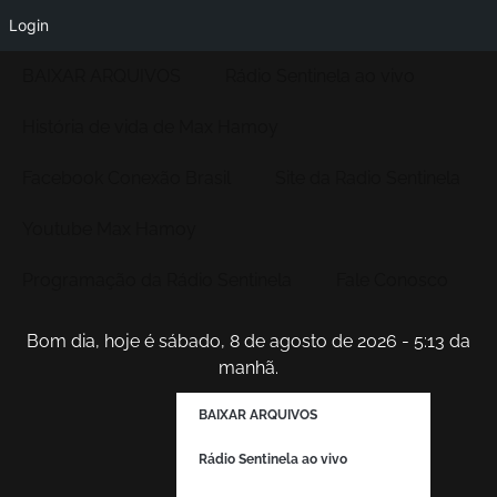
Login
BAIXAR ARQUIVOS
Rádio Sentinela ao vivo
História de vida de Max Hamoy
Facebook Conexão Brasil
Site da Radio Sentinela
Youtube Max Hamoy
Programação da Rádio Sentinela
Fale Conosco
Bom dia, hoje é sábado, 8 de agosto de 2026 - 5:13 da
manhã.
BAIXAR ARQUIVOS
Rádio Sentinela ao vivo