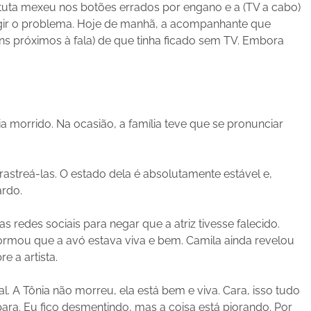
tuta mexeu nos botões errados por engano e a (TV a cabo)
rrigir o problema. Hoje de manhã, a acompanhante que
ns próximos à fala) de que tinha ficado sem TV. Embora
ia morrido. Na ocasião, a família teve que se pronunciar
 rastreá-las. O estado dela é absolutamente estável e,
ardo.
s redes sociais para negar que a atriz tivesse falecido.
ormou que a avó estava viva e bem. Camila ainda revelou
e a artista.
l. A Tônia não morreu, ela está bem e viva. Cara, isso tudo
ra. Eu fico desmentindo, mas a coisa está piorando. Por