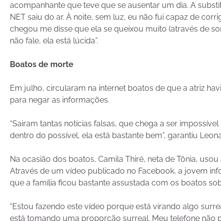
acompanhante que teve que se ausentar um dia. A substi
NET saiu do ar. À noite, sem luz, eu não fui capaz de co
chegou me disse que ela se queixou muito (através de so
não fale, ela está lúcida”.
Boatos de morte
Em julho, circularam na internet boatos de que a atriz hav
para negar as informações.
“Sairam tantas notícias falsas, que chega a ser impossível
dentro do possível, ela está bastante bem”, garantiu Leon
Na ocasião dos boatos, Camila Thiré, neta de Tônia, usou a
Através de um vídeo publicado no Facebook, a jovem inf
que a família ficou bastante assustada com os boatos sobr
“Estou fazendo este vídeo porque está virando algo surrea
está tomando uma proporção surreal. Meu telefone não pa