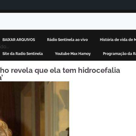
BAIXAR ARQUIVOS
Rádio Sentinela ao vivo
História de vida de
o...
Site da Radio Sentinela
Youtube Max Hamoy
Programação da Rá
lho revela que ela tem hidrocefalia
’