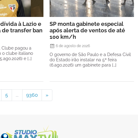
dívida à Lazio e
SP monta gabinete especial
a de transfer ban
após alerta de ventos de até
100 km/h
6 de agosto de 2026
l Clube pagou a
 o clube italiano
O governo de São Paulo e a Defesa Civil
(5.ago.2026) e […]
do Estado irão instalar na 5ª feira
(6.ago.2026) um gabinete para […]
5
...
9360
»