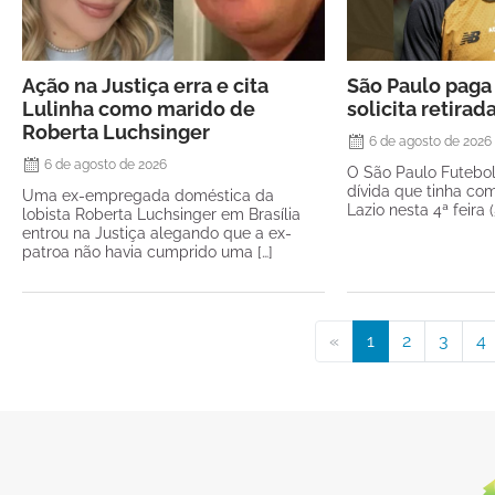
Ação na Justiça erra e cita
São Paulo paga 
Lulinha como marido de
solicita retirad
Roberta Luchsinger
6 de agosto de 2026
6 de agosto de 2026
O São Paulo Futebo
dívida que tinha com
Uma ex-empregada doméstica da
Lazio nesta 4ª feira 
lobista Roberta Luchsinger em Brasília
entrou na Justiça alegando que a ex-
patroa não havia cumprido uma […]
«
1
2
3
4