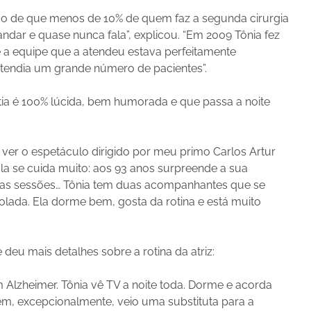
s são de que menos de 10% de quem faz a segunda cirurgia
ndar e quase nunca fala”, explicou. “Em 2009 Tônia fez
e a equipe que a atendeu estava perfeitamente
l atendia um grande número de pacientes”.
 tia é 100% lúcida, bem humorada e que passa a noite
o ver o espetáculo dirigido por meu primo Carlos Artur
la se cuida muito: aos 93 anos surpreende a sua
te as sessões… Tônia tem duas acompanhantes que se
rolada. Ela dorme bem, gosta da rotina e está muito
deu mais detalhes sobre a rotina da atriz:
m Alzheimer. Tônia vê TV a noite toda. Dorme e acorda
em, excepcionalmente, veio uma substituta para a