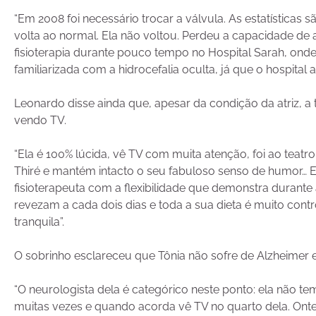
“Em 2008 foi necessário trocar a válvula. As estatística
volta ao normal. Ela não voltou. Perdeu a capacidade de a
fisioterapia durante pouco tempo no Hospital Sarah, ond
familiarizada com a hidrocefalia oculta, já que o hospita
Leonardo disse ainda que, apesar da condição da atriz, a
vendo TV.
“Ela é 100% lúcida, vê TV com muita atenção, foi ao teatr
Thiré e mantém intacto o seu fabuloso senso de humor… E
fisioterapeuta com a flexibilidade que demonstra duran
revezam a cada dois dias e toda a sua dieta é muito cont
tranquila”.
O sobrinho esclareceu que Tônia não sofre de Alzheimer e 
“O neurologista dela é categórico neste ponto: ela não te
muitas vezes e quando acorda vê TV no quarto dela. Ont