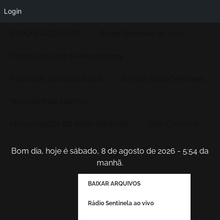
Login
BAIXAR ARQUIVOS
Rádio Sentinela ao vivo
História de vida de Max Hamoy
Facebook Conexão Brasil
Site da Radio Sentinela
Youtube Max Hamoy
Programação da Rádio Sentinela
Fale Conosco
Bom dia, hoje é sábado, 8 de agosto de 2026 - 5:54 da
manhã.
BAIXAR ARQUIVOS
Rádio Sentinela ao vivo