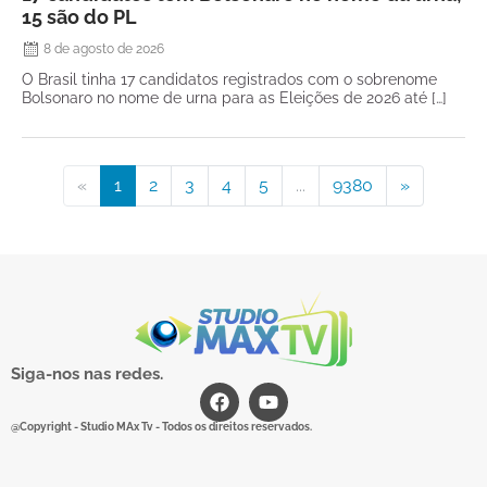
15 são do PL
8 de agosto de 2026
O Brasil tinha 17 candidatos registrados com o sobrenome
Bolsonaro no nome de urna para as Eleições de 2026 até […]
«
1
2
3
4
5
...
9380
»
Siga-nos nas redes.
@Copyright - Studio MAx Tv - Todos os direitos reservados.