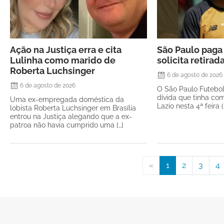
Ação na Justiça erra e cita
São Paulo paga 
Lulinha como marido de
solicita retirad
Roberta Luchsinger
6 de agosto de 2026
6 de agosto de 2026
O São Paulo Futebo
dívida que tinha com
Uma ex-empregada doméstica da
Lazio nesta 4ª feira 
lobista Roberta Luchsinger em Brasília
entrou na Justiça alegando que a ex-
patroa não havia cumprido uma […]
«
1
2
3
4