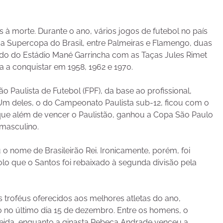
 à morte. Durante o ano, vários jogos de futebol no país
 Na Supercopa do Brasil, entre Palmeiras e Flamengo, duas
mado do Estádio Mané Garrincha com as Taças Jules Rimet
 a conquistar em 1958, 1962 e 1970.
Paulista de Futebol (FPF), da base ao profissional,
m deles, o do Campeonato Paulista sub-12, ficou com o
 que além de vencer o Paulistão, ganhou a Copa São Paulo
 masculino.
o nome de Brasileirão Rei. Ironicamente, porém, foi
lo que o Santos foi rebaixado à segunda divisão pela
 troféus oferecidos aos melhores atletas do ano,
do no último dia 15 de dezembro. Entre os homens, o
lmeida, enquanto a ginasta Rebeca Andrade venceu a