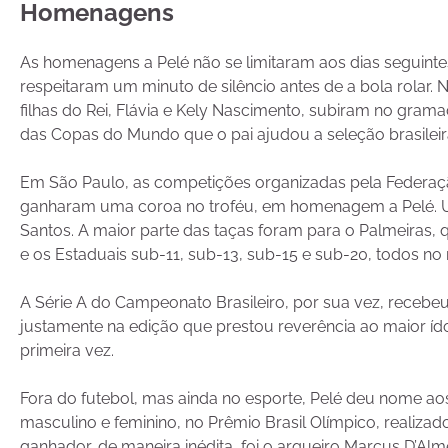
Homenagens
As homenagens a Pelé não se limitaram aos dias seguintes
respeitaram um minuto de silêncio antes de a bola rolar.
filhas do Rei, Flávia e Kely Nascimento, subiram no gra
das Copas do Mundo que o pai ajudou a seleção brasileira
Em São Paulo, as competições organizadas pela Federação 
ganharam uma coroa no troféu, em homenagem a Pelé. U
Santos. A maior parte das taças foram para o Palmeiras,
e os Estaduais sub-11, sub-13, sub-15 e sub-20, todos no
A Série A do Campeonato Brasileiro, por sua vez, recebeu 
justamente na edição que prestou reverência ao maior ído
primeira vez.
Fora do futebol, mas ainda no esporte, Pelé deu nome aos
masculino e feminino, no Prêmio Brasil Olímpico, realiza
ganhador, de maneira inédita, foi o arqueiro Marcus D’A