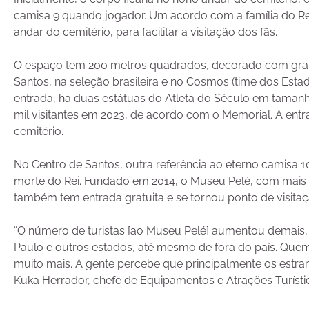
camisa 9 quando jogador. Um acordo com a família do Re
andar do cemitério, para facilitar a visitação dos fãs.
O espaço tem 200 metros quadrados, decorado com grama 
Santos, na seleção brasileira e no Cosmos (time dos Est
entrada, há duas estátuas do Atleta do Século em tamanh
mil visitantes em 2023, de acordo com o Memorial. A entra
cemitério.
No Centro de Santos, outra referência ao eterno camisa 1
morte do Rei. Fundado em 2014, o Museu Pelé, com mais d
também tem entrada gratuita e se tornou ponto de visitaç
“O número de turistas [ao Museu Pelé] aumentou demais,
Paulo e outros estados, até mesmo de fora do país. Quem 
muito mais. A gente percebe que principalmente os estra
Kuka Herrador, chefe de Equipamentos e Atrações Turístic