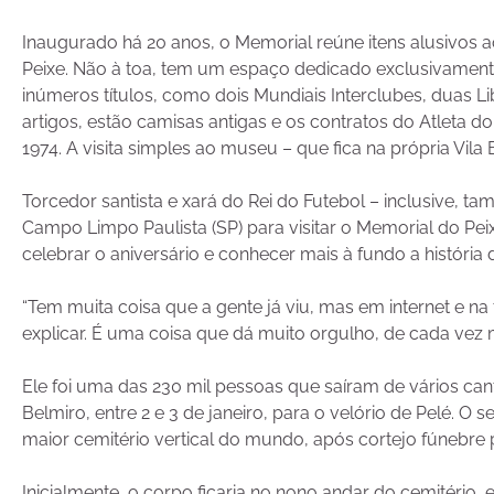
Inaugurado há 20 anos, o Memorial reúne itens alusivos 
Peixe. Não à toa, tem um espaço dedicado exclusivament
inúmeros títulos, como dois Mundiais Interclubes, duas Li
artigos, estão camisas antigas e os contratos do Atleta d
1974. A visita simples ao museu – que fica na própria Vila 
Torcedor santista e xará do Rei do Futebol – inclusive, t
Campo Limpo Paulista (SP) para visitar o Memorial do Peix
celebrar o aniversário e conhecer mais à fundo a história
“Tem muita coisa que a gente já viu, mas em internet e na 
explicar. É uma coisa que dá muito orgulho, de cada vez m
Ele foi uma das 230 mil pessoas que saíram de vários can
Belmiro, entre 2 e 3 de janeiro, para o velório de Pelé.
maior cemitério vertical do mundo, após cortejo fúnebre 
Inicialmente, o corpo ficaria no nono andar do cemitéri