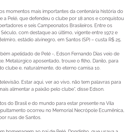
aos momentos mais importantes da centenária história do
e a Pelé, que defendeu o clube por 18 anos e conquistou
bertadores e seis Campeonatos Brasileiros. Entre os
o Século, com destaque ao último, vigente entre 1972 e
Belmiro, estádio alvinegro, em Santos (SP) – custa R$ 25.
ambém apelidado de Pelé -, Edson Fernando Dias veio de
e. Metalúrgico aposentado, trouxe o filho, Danilo, para
 do clube e, naturalmente, do eterno camisa 10.
televisão. Estar aqui, ver ao vivo, não tem palavras para
ais alimentar a paixão pelo clube”, disse Edson.
tos do Brasil e do mundo para estar presente na Vila
 O sepultamento ocorreu no Memorial Necrópole Ecumênica,
por ruas de Santos.
o, em homenagem ao pai de Pelé, Dondinho, que usava a