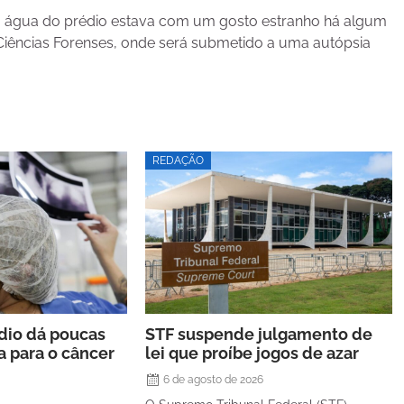
a água do prédio estava com um gosto estranho há algum
 Ciências Forenses, onde será submetido a uma autópsia
REDAÇÃO
rdio dá poucas
STF suspende julgamento de
a para o câncer
lei que proíbe jogos de azar
6 de agosto de 2026