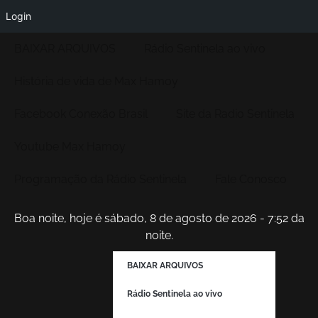
Login
BAIXAR ARQUIVOS
Rádio Sentinela ao vivo
História de vida de Max Hamoy
Facebook Conexão Brasil
Site da Radio Sentinela
Youtube Max Hamoy
Programação da Rádio Sentinela
Fale Conosco
Boa noite, hoje é sábado, 8 de agosto de 2026 - 7:52 da
noite.
BAIXAR ARQUIVOS
Rádio Sentinela ao vivo