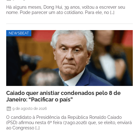
Há alguns meses, Dong Hui, 39 anos, voltou a escrever seu
nome. Pode parecer um ato cotidiano. Para ele, no […]
NEWSBEAT
Caiado quer anistiar condenados pelo 8 de
Janeiro: “Pacificar o país”
9 de agosto de 2026
O candidato à Presidência da República Ronaldo Caiado
(PSD) afirmou nesta 6ª feira (7.ago.2026) que, se eleito, enviará
ao Congresso […]