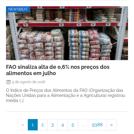
NEWSBEAT
FAO sinaliza alta de 0,6% nos preços dos
alimentos em julho
9 de agosto de 2026
O Índice de Preços dos Alimentos da FAO (Organização das
Nações Unidas para a Alimentação e a Agricultura) registrou
média […]
«
1
2
3
4
5
...
9388
»