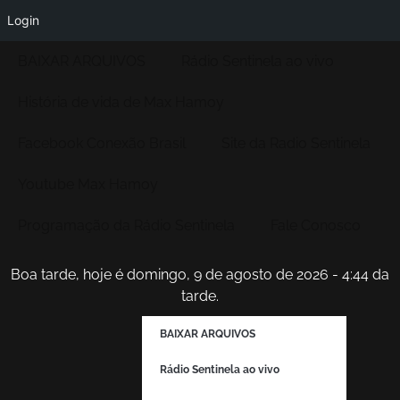
Login
BAIXAR ARQUIVOS
Rádio Sentinela ao vivo
História de vida de Max Hamoy
Facebook Conexão Brasil
Site da Radio Sentinela
Youtube Max Hamoy
Programação da Rádio Sentinela
Fale Conosco
Boa tarde, hoje é domingo, 9 de agosto de 2026 - 4:44 da
tarde.
BAIXAR ARQUIVOS
Rádio Sentinela ao vivo