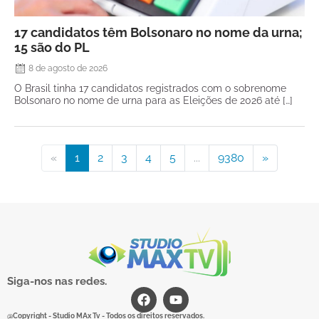
17 candidatos têm Bolsonaro no nome da urna;
15 são do PL
8 de agosto de 2026
O Brasil tinha 17 candidatos registrados com o sobrenome
Bolsonaro no nome de urna para as Eleições de 2026 até […]
«
1
2
3
4
5
...
9380
»
Siga-nos nas redes.
@Copyright - Studio MAx Tv - Todos os direitos reservados.