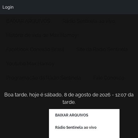
Login
BAIXAR ARQUIVOS
Rádio Sentinela ao vivo
História de vida de Max Hamoy
Facebook Conexão Brasil
Site da Radio Sentinela
Youtube Max Hamoy
Programação da Rádio Sentinela
Fale Conosco
Boa tarde, hoje é sábado, 8 de agosto de 2026 - 12:07 da
tarde.
BAIXAR ARQUIVOS
Rádio Sentinela ao vivo