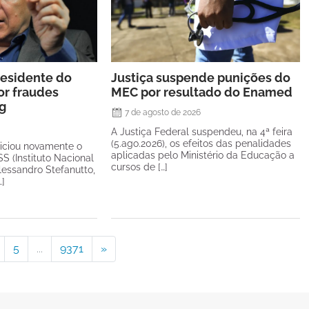
residente do
Justiça suspende punições do
or fraudes
MEC por resultado do Enamed
ag
7 de agosto de 2026
A Justiça Federal suspendeu, na 4ª feira
(5.ago.2026), os efeitos das penalidades
diciou novamente o
aplicadas pelo Ministério da Educação a
S (Instituto Nacional
cursos de […]
lessandro Stefanutto,
…]
5
...
9371
»