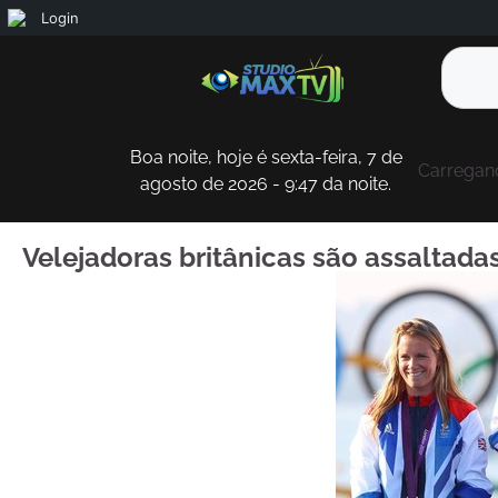
Login
Boa noite, hoje é sexta-feira, 7 de
Carregand
agosto de 2026 - 9:47 da noite.
Velejadoras britânicas são assaltada