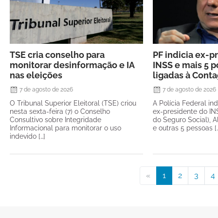
TSE cria conselho para
PF indicia ex-p
monitorar desinformação e IA
INSS e mais 5 p
nas eleições
ligadas à Cont
7 de agosto de 2026
7 de agosto de 2026
O Tribunal Superior Eleitoral (TSE) criou
A Polícia Federal in
nesta sexta-feira (7) o Conselho
ex-presidente do INS
Consultivo sobre Integridade
do Seguro Social), A
Informacional para monitorar o uso
e outras 5 pessoas [
indevido […]
«
1
2
3
4