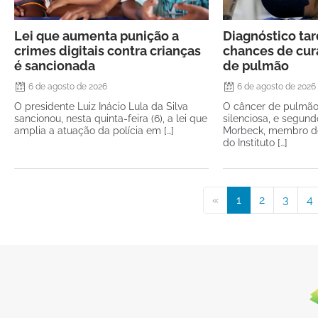
Lei que aumenta punição a
Diagnóstico ta
crimes digitais contra crianças
chances de cur
é sancionada
de pulmão
6 de agosto de 2026
6 de agosto de 2026
O presidente Luiz Inácio Lula da Silva
O câncer de pulmã
sancionou, nesta quinta-feira (6), a lei que
silenciosa, e segund
amplia a atuação da polícia em […]
Morbeck, membro do
do Instituto […]
«
1
2
3
4