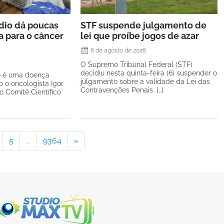
rdio dá poucas
STF suspende julgamento de
a para o câncer
lei que proíbe jogos de azar
6 de agosto de 2026
O Supremo Tribunal Federal (STF)
decidiu nesta quinta-feira (6) suspender o
o é uma doença
julgamento sobre a validade da Lei das
o o oncologista Igor
Contravenções Penais. […]
 Comitê Científico
5
...
9364
»