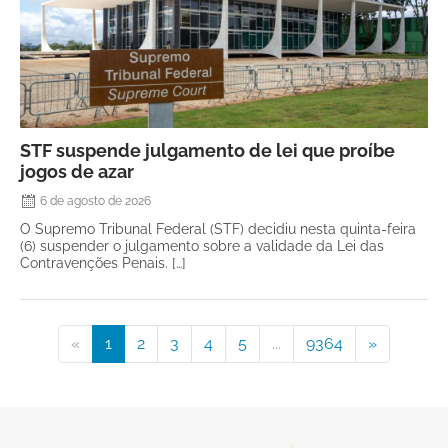
STF suspende julgamento de lei que proíbe
jogos de azar
6 de agosto de 2026
O Supremo Tribunal Federal (STF) decidiu nesta quinta-feira
(6) suspender o julgamento sobre a validade da Lei das
Contravenções Penais. […]
«
1
2
3
4
5
...
9364
»