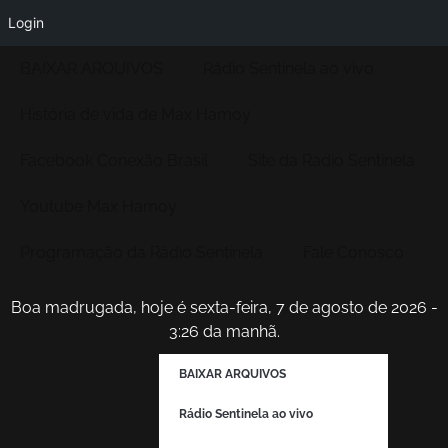
Login
BAIXAR ARQUIVOS
Rádio Sentinela ao vivo
História de vida de Max Hamoy
Facebook Conexão Brasil
Site da Radio Sentinela
Youtube Max Hamoy
Programação da Rádio Sentinela
Fale Conosco
Boa madrugada, hoje é sexta-feira, 7 de agosto de 2026 -
3:26 da manhã.
BAIXAR ARQUIVOS
Rádio Sentinela ao vivo