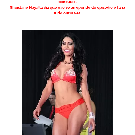
concurso.
Sheislane Hayalla diz que não se arrepende do episódio e faria
tudo outra vez.