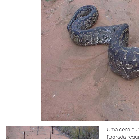
Uma cena curi
flagrada regu