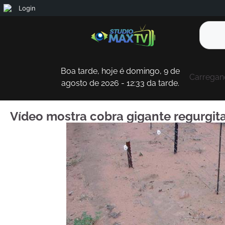
Login
Boa tarde, hoje é domingo, 9 de
Carregand
agosto de 2026 - 12:33 da tarde.
Vídeo mostra cobra gigante regurgita