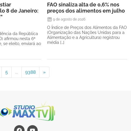
stiar
FAO sinaliza alta de 0,6% nos
o 8 de Janeiro:
preços dos alimentos em julho
s”
9 de agosto de 2026
O Índice de Preços dos Alimentos da FAO
(Organização das Nações Unidas para a
dência da República
Alimentação e a Agricultura) registrou
) afirmou nesta 6ª
média […]
e, se eleito, enviará ao
5
...
9388
»