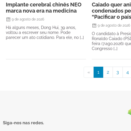
Implante cerebral chinês NEO
Caiado quer ani
marca nova era na medicina
condenados pel
“Pacificar o paí
9 de agosto de 2026
9 de agosto de 2026
Há alguns meses, Dong Hui, 39 anos,
voltou a escrever seu nome. Pode
O candidato à Presi
parecer um ato cotidiano. Para ele, no […]
Ronaldo Caiado (PSD
feira (7.ago.2026) qu
Congresso […]
«
1
2
3
4
Siga-nos nas redes.