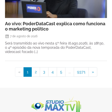
Ao vivo: PoderDataCast explica como funciona
o marketing político
7 de agosto de 2026
Será transmitido ao vivo nesta 5ª feira (6.ago.2026), às 18h30,
o 4º episódio da nova temporada do PoderDataCast,
videocast focado […]
«
1
2
3
4
5
...
9371
»