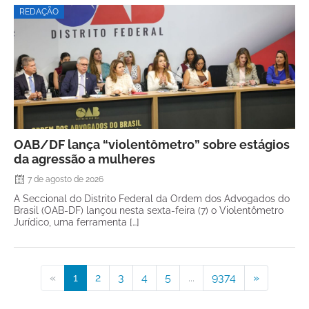
REDAÇÃO
OAB/DF lança “violentômetro” sobre estágios
da agressão a mulheres
7 de agosto de 2026
A Seccional do Distrito Federal da Ordem dos Advogados do
Brasil (OAB-DF) lançou nesta sexta-feira (7) o Violentômetro
Jurídico, uma ferramenta […]
«
1
2
3
4
5
...
9374
»