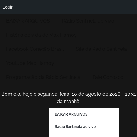
Login
BAIXAR ARQUIVOS
Rádio Sentinela ao vivo
História de vida de Max Hamoy
Facebook Conexão Brasil
Site da Radio Sentinela
Youtube Max Hamoy
Programação da Rádio Sentinela
Fale Conosco
Bom dia, hoje é segunda-feira, 10 de agosto de 2026 - 10:31
da manhã.
BAIXAR ARQUIVOS
Rádio Sentinela ao vivo