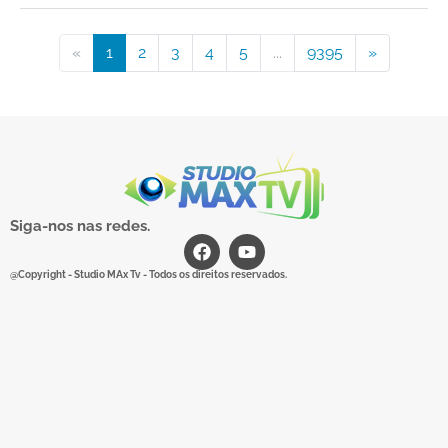
«
1
2
3
4
5
...
9395
»
Siga-nos nas redes.
@Copyright - Studio MAx Tv - Todos os direitos reservados.