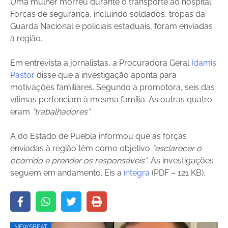
Uma mulher morreu durante o transporte ao hospital.
Forças de segurança, incluindo soldados, tropas da
Guarda Nacional e policiais estaduais, foram enviadas
à região.
Em entrevista a jornalistas, a Procuradora Geral
Idamis
Pastor
disse que a investigação aponta para
motivações familiares. Segundo a promotora, seis das
vítimas pertenciam à mesma família. As outras quatro
eram
“trabalhadores”
.
A do Estado de Puebla informou que as forças
enviadas à região têm como objetivo
“esclarecer o
ocorrido e prender os responsáveis”
. As investigações
seguem em andamento. Eis a
íntegra
(PDF – 121 KB).
NEWSBEAT