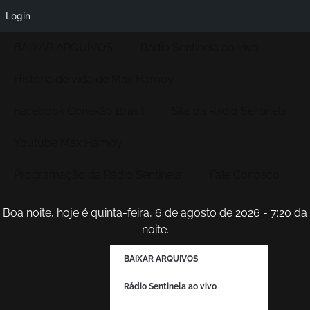
Login
BAIXAR ARQUIVOS
Rádio Sentinela ao vivo
História de vida de Max Hamoy
Facebook Conexão Brasil
Site da Radio Sentinela
Youtube Max Hamoy
Programação da Rádio Sentinela
Fale Conosco
Boa noite, hoje é quinta-feira, 6 de agosto de 2026 - 7:20 da
noite.
BAIXAR ARQUIVOS
Rádio Sentinela ao vivo