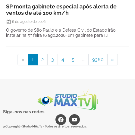
SP monta gabinete especial após alerta de
ventos de até 100 km/h
6 de agosto de 2026
O governo de São Paulo e a Defesa Civil do Estado irão
instalar na 5ª feira (6.ago.2026) um gabinete para […]
«
1
2
3
4
5
...
9360
»
Siga-nos nas redes.
@Copyright - Studio MAx Tv - Todos os direitos reservados.