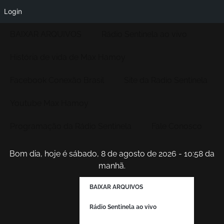
Login
BAIXAR ARQUIVOS
Rádio Sentinela ao vivo
História de vida de Max Hamoy
Facebook Conexão Brasil
Site da Radio Sentinela
Youtube Max Hamoy
Programação da Rádio Sentinela
Fale Conosco
Bom dia, hoje é sábado, 8 de agosto de 2026 - 10:58 da
manhã.
BAIXAR ARQUIVOS
Rádio Sentinela ao vivo