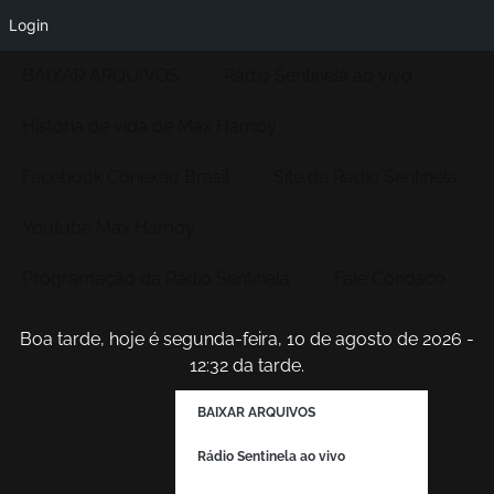
Login
BAIXAR ARQUIVOS
Rádio Sentinela ao vivo
História de vida de Max Hamoy
Facebook Conexão Brasil
Site da Radio Sentinela
Youtube Max Hamoy
Programação da Rádio Sentinela
Fale Conosco
Boa tarde, hoje é segunda-feira, 10 de agosto de 2026 -
12:32 da tarde.
BAIXAR ARQUIVOS
Rádio Sentinela ao vivo