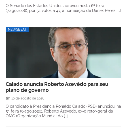
O Senado dos Estados Unidos aprovou nesta 6ª feira
(7.ago.2026), por 51 votos a 47, a nomeação de Daniel Perez, […]
NEWSBEAT
Caiado anuncia Roberto Azevêdo para seu
plano de governo
10 de agosto de 2026
O candidato à Presidência Ronaldo Caiado (PSD) anunciou, na
5ª feira (6.ago.2026), Roberto Azevêdo, ex-diretor-geral da
OMC (Organização Mundial do […]